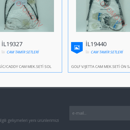
İL19327
İL19440
CAM TAMİR SETLERİ
CAM TAMİR SETLERİ
SİC/CADDY CAM MEK.SETİ SOL
GOLF V/JETTA CAM MEK.SETİ ÖN 
e-mail...
gili gelişmeleri yeni ürünlerimizi