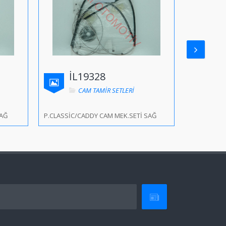
İL19328
İL
CAM TAMİR SETLERİ
SAĞ
P.CLASSİC/CADDY CAM MEK.SETİ SAĞ
GOLF V/JET