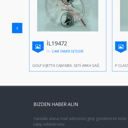
İL19472
CAM TAMİR SETLERİ
GOLF V/JETTA CAM MEK. SETİ ARKA SAĞ
P.CLAS
BIZDEN HABER ALIN
Yandaki alana mail adresinizi girip göndererek bizle il
takip edebilirsiniz.