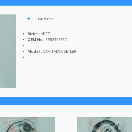
3B5839655C
Birim :
ADET
OEM No :
3B5839655C
Model :
CAM TAMİR SETLERİ