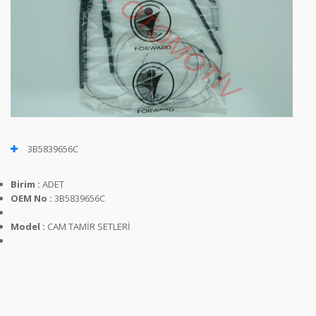
3B5839656C
Birim :
ADET
OEM No :
3B5839656C
Model :
CAM TAMİR SETLERİ