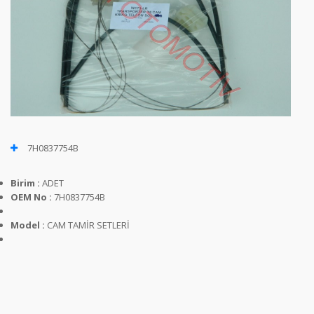
7H0837754B
Birim :
ADET
OEM No :
7H0837754B
Model :
CAM TAMİR SETLERİ