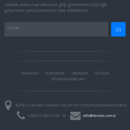
Yandaki alana mail adresinizi girip göndererek bizle ilgili
gelişmeleri yeni ürünlerimizi takip edebilirsiniz.
e-mail...
ANASAYFA
KURUMSAL
ÜRÜNLER
İLETİŞİM
İNSAN KAYNAKLARI
İKİTELLİ OSB MAH. DERSAN A BLOK NO:1/018 BAŞAKŞEHİR/İSTANBUL
+(90) 212 486 25 96 - 92
info@ilerioto.com.tr