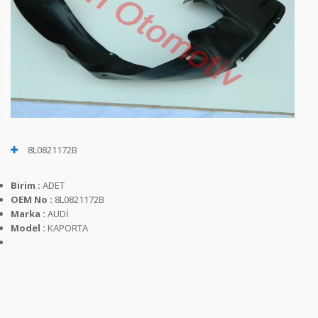
8L0821172B
Birim :
ADET
OEM No :
8L0821172B
Marka :
AUDİ
Model :
KAPORTA