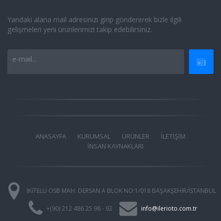
Yandaki alana mail adresinizi girip göndererek bizle ilgili
gelişmeleri yeni ürünlerimizi takip edebilirsiniz.
e-mail...
ANASAYFA
KURUMSAL
ÜRÜNLER
İLETİŞİM
İNSAN KAYNAKLARI
İKİTELLİ OSB MAH. DERSAN A BLOK NO:1/018 BAŞAKŞEHİR/İSTANBUL
+(90) 212 486 25 96 - 92
info@ilerioto.com.tr