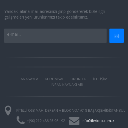
Yandaki alana mail adresinizi girip göndererek bizle ilgili
gelişmeleri yeni ürünlerimizi takip edebilirsiniz.
e-mail...
ANASAYFA
KURUMSAL
ÜRÜNLER
İLETİŞİM
İNSAN KAYNAKLARI
İKİTELLİ OSB MAH. DERSAN A BLOK NO:1/018 BAŞAKŞEHİR/İSTANBUL
+(90) 212 486 25 96 - 92
info@ilerioto.com.tr