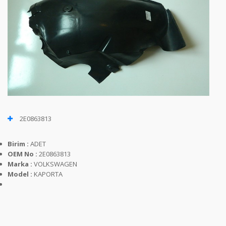
2E0863813
Birim :
ADET
OEM No :
2E0863813
Marka :
VOLKSWAGEN
Model :
KAPORTA