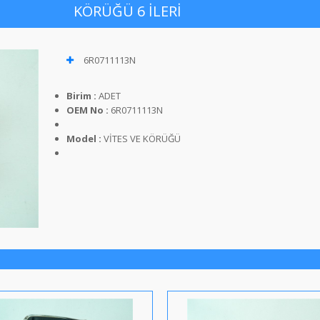
KÖRÜĞÜ 6 İLERİ
6R0711113N
Birim :
ADET
OEM No :
6R0711113N
Model :
VİTES VE KÖRÜĞÜ