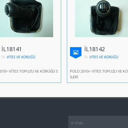
İL18141
İL18142
VİTES VE KÖRÜĞÜ
VİTES VE KÖRÜĞÜ
010> VİTES TOPUZU VE KÖRÜĞÜ 5
POLO 2010> VİTES TOPUZU VE K
İLERİ
e-mail...