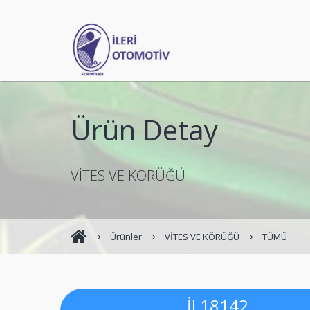
Ürün Detay
VİTES VE KÖRÜĞÜ
Ürünler
VİTES VE KÖRÜĞÜ
TÜMÜ
İL18142