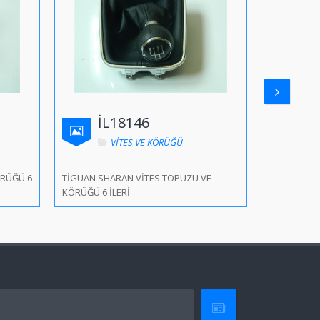
İL18146
İL
VİTES VE KÖRÜĞÜ
ÖRÜĞÜ 6
TİGUAN SHARAN VİTES TOPUZU VE
GOLF/BORA 
KÖRÜĞÜ 6 İLERİ