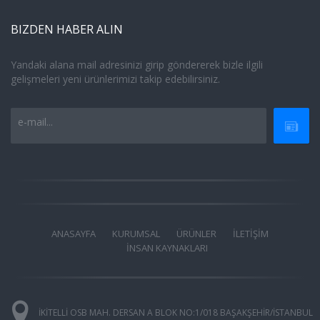
BIZDEN HABER ALIN
Yandaki alana mail adresinizi girip göndererek bizle ilgili
gelişmeleri yeni ürünlerimizi takip edebilirsiniz.
e-mail...
ANASAYFA
KURUMSAL
ÜRÜNLER
İLETİŞİM
İNSAN KAYNAKLARI
İKİTELLİ OSB MAH. DERSAN A BLOK NO:1/018 BAŞAKŞEHİR/İSTANBUL