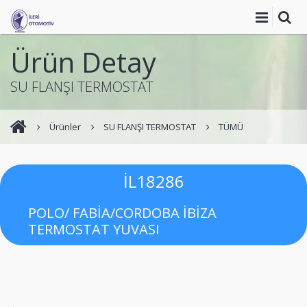
Ürün Detay
SU FLANŞI TERMOSTAT
Ürünler
SU FLANŞI TERMOSTAT
TÜMÜ
İL18286
POLO/ FABİA/CORDOBA İBİZA
TERMOSTAT YUVASI