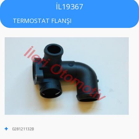
İL19367
TERMOSTAT FLANŞI
028121132B