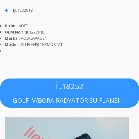
1J0122291B
Birim :
ADET
OEM No :
1J0122291B
Marka :
VOLKSWAGEN
Model :
SU FLANŞI TERMOSTAT
İL18252
GOLF IV/BORA RADYATÖR SU FLANŞI