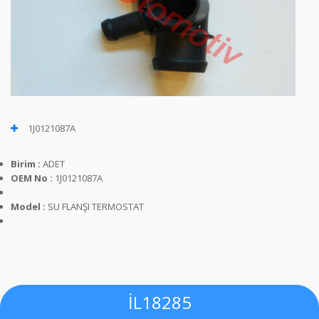
1J0121087A
Birim :
ADET
OEM No :
1J0121087A
Model :
SU FLANŞI TERMOSTAT
İL18285