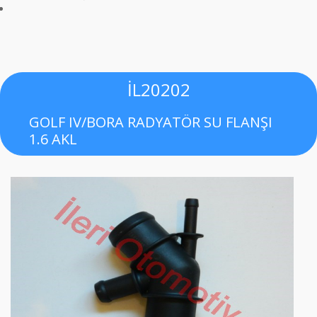
İL20202
GOLF IV/BORA RADYATÖR SU FLANŞI
1.6 AKL