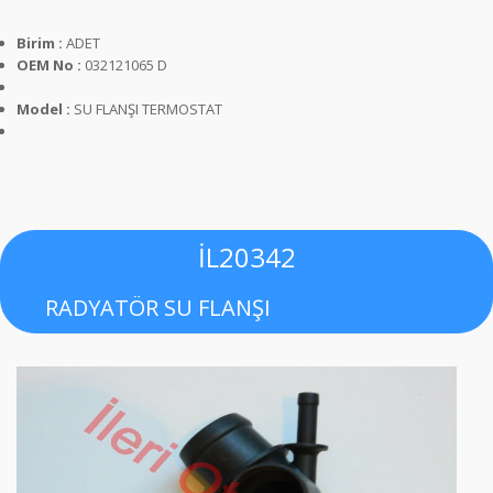
Birim :
ADET
OEM No :
032121065 D
Model :
SU FLANŞI TERMOSTAT
İL20342
RADYATÖR SU FLANŞI