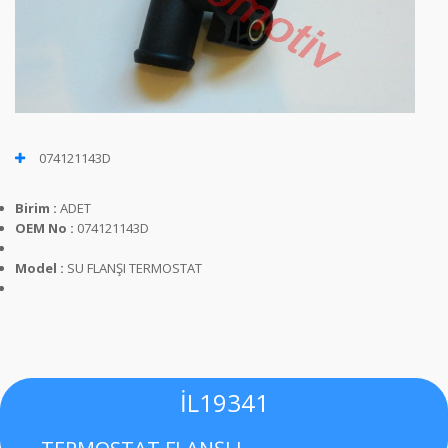
074121143D
Birim :
ADET
OEM No :
074121143D
Model :
SU FLANŞI TERMOSTAT
İL19341