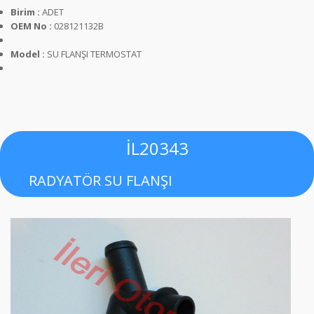
Birim :
ADET
OEM No :
028121132B
Model :
SU FLANŞI TERMOSTAT
İL20343
RADYATÖR SU FLANŞI