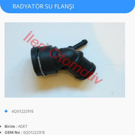
RADYATÖR SU FLANŞI
6Q0122291E
Birim :
ADET
OEM No :
6Q0122291E