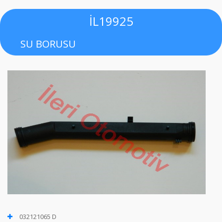
İL19925
SU BORUSU
032121065 D