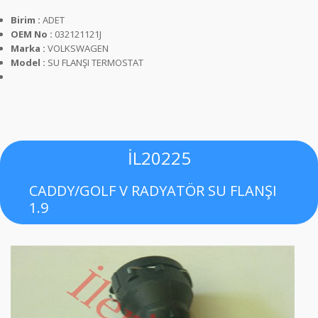
Birim :
ADET
OEM No :
032121121J
Marka :
VOLKSWAGEN
Model :
SU FLANŞI TERMOSTAT
İL20225
CADDY/GOLF V RADYATÖR SU FLANŞI
1.9