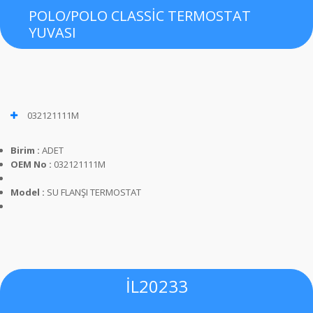
POLO/POLO CLASSİC TERMOSTAT
YUVASI
032121111M
Birim :
ADET
OEM No :
032121111M
Model :
SU FLANŞI TERMOSTAT
İL20233