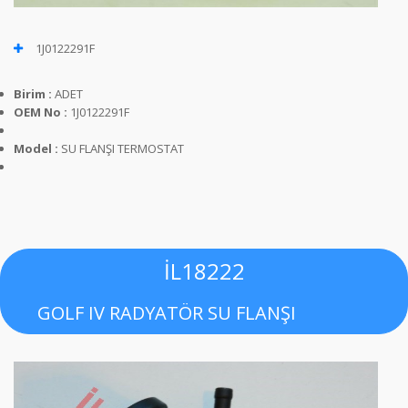
1J0122291F
Birim :
ADET
OEM No :
1J0122291F
Model :
SU FLANŞI TERMOSTAT
İL18222
GOLF IV RADYATÖR SU FLANŞI