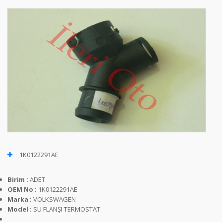
1K0122291AE
Birim :
ADET
OEM No :
1K0122291AE
Marka :
VOLKSWAGEN
Model :
SU FLANŞI TERMOSTAT