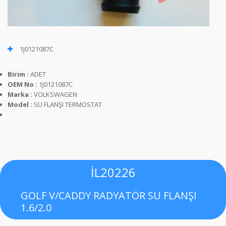
1J0121087C
Birim :
ADET
OEM No :
1J0121087C
Marka :
VOLKSWAGEN
Model :
SU FLANŞI TERMOSTAT
İL20226
GOLF V/CADDY RADYATÖR SU FLANŞI
1.6/2.0