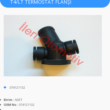
T4/LT TERMOSTAT FLANŞI
074121132
Birim :
ADET
OEM No :
074121132