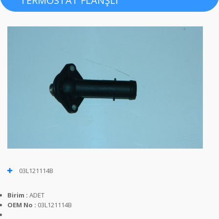
TERMOSTAT FLANŞLI
03L121114B
Birim :
ADET
OEM No :
03L121114B