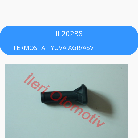
İL20238
TERMOSTAT YUVA AGR/ASV