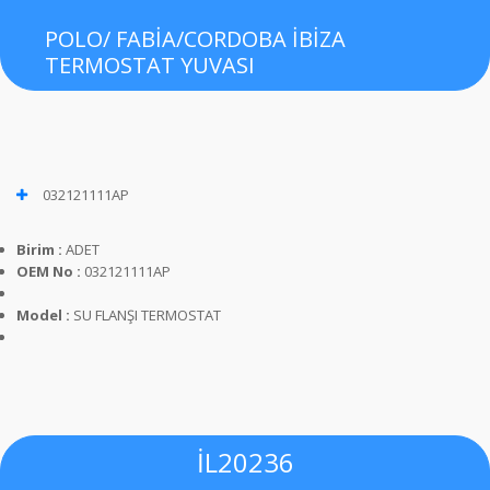
POLO/ FABİA/CORDOBA İBİZA
TERMOSTAT YUVASI
032121111AP
Birim :
ADET
OEM No :
032121111AP
Model :
SU FLANŞI TERMOSTAT
İL20236